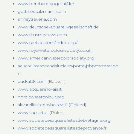
www.bernhard-vogel.at/de/
gottfriedsalzmann.com
shirleytrevena.com
www.deutsche-aquarell-gesellschaft.de
www.titusmeeuws.com
www.pietlap.com/index.php/
www.royalwatercoloursociety.co.uk
www.americanwatercolorsociety.org
acuarelistasdeandalucia.es/portal/php/mostrar.ph
p
euskalak.com
(Basken)
www.acquerello-aia.it
nordicwatercolour.org
akvarellitaiteenyhdistys.fi (Finland)
www.sap-art.pl
(Polen)
www.societedesaquarellistesdebretagne.org
www.societedesaquarellistesdeprovence.fr