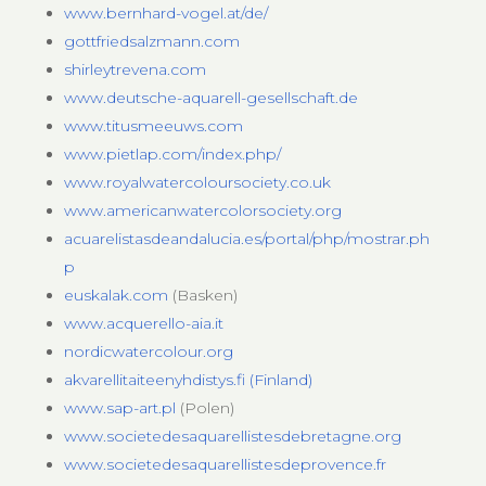
www.bernhard-vogel.at/de/
gottfriedsalzmann.com
shirleytrevena.com
www.deutsche-aquarell-gesellschaft.de
www.titusmeeuws.com
www.pietlap.com/index.php/
www.royalwatercoloursociety.co.uk
www.americanwatercolorsociety.org
acuarelistasdeandalucia.es/portal/php/mostrar.ph
p
euskalak.com
(Basken)
www.acquerello-aia.it
nordicwatercolour.org
akvarellitaiteenyhdistys.fi (Finland)
www.sap-art.pl
(Polen)
www.societedesaquarellistesdebretagne.org
www.societedesaquarellistesdeprovence.fr