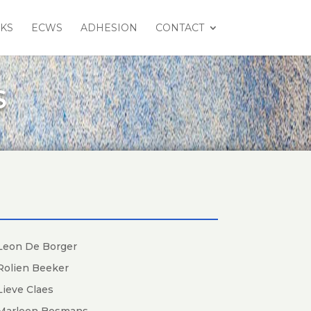
NKS
ECWS
ADHESION
CONTACT
S
Leon De Borger
Rolien Beeker
Lieve Claes
Marleen Bosmans