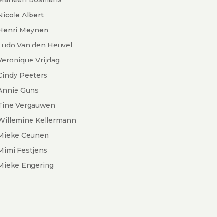
Nicole Albert
Henri Meynen
Ludo Van den Heuvel
Veronique Vrijdag
Cindy Peeters
Annie Guns
Tine Vergauwen
Willemine Kellermann
Mieke Ceunen
Mimi Festjens
Mieke Engering